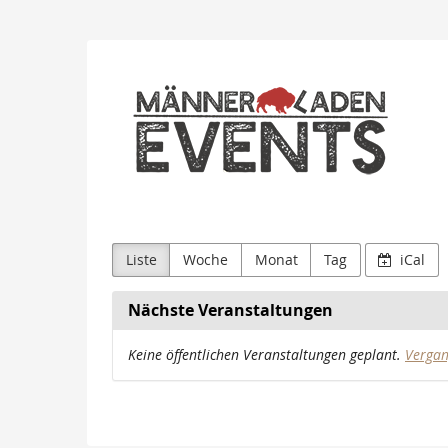
Zum
Haupt-
Männerladen
Inhalt
springen
Landshut
Liste
Woche
Monat
Tag
iCal
Nächste Veranstaltungen
Keine öffentlichen Veranstaltungen geplant.
Vergan